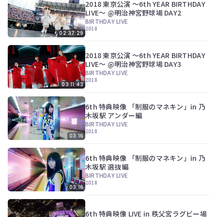
ン
2018 東京公演 〜6th YEAR BIRTHDAY
ツ
LIVE〜 @明治神宮野球場 DAY2
は、
BIRTHDAY LIVE
の
2018
02:37:29
ぎ
動
2018 東京公演 〜6th YEAR BIRTHDAY
画
LIVE〜 @明治神宮野球場 DAY3
有
料
BIRTHDAY LIVE
2018
会
03:11:43
員
の
6th 特典映像 「制服のマネキン」in 乃
み
木坂駅 アンダー編
が
BIRTHDAY LIVE
閲
2018
覧
03:16
で
き
6th 特典映像 「制服のマネキン」in 乃
る
木坂駅 選抜編
限
BIRTHDAY LIVE
定
2018
コ
03:16
ン
テ
ン
6th 特典映像 LIVE in 秩父宮ラグビー場