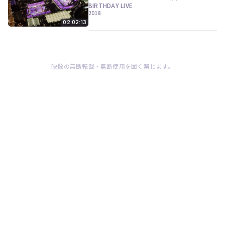
ツ
今
BIRTHDAY LIVE
で
2018
す
す。
02:02:13
ぐ
会
員
登
録
映像の無断転載・無断使用を固く禁じます。
す
る