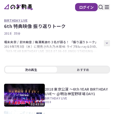
ログイン
BIRTHDAY LIVE
6th 特典映像 振り返りトーク
の
2018
35分
ぎ
動
堀未央奈 / 鈴木絢音 / 梅澤美波の３名が語る！ 「振り返りトーク」     

2019年7月3日（水）に発売された乃木坂46 ライブBlu-ray＆DVD、
画
「6th YEAR BIRTHDAY LIVE 2018.07.06-08 JINGU STADIUM＆
有
CHICHIBUNOMIYA RUGBY STADIUM」に収録された特典映像です。 
料
会
次の再生
おすすめ
員
限
定
2018 東京公演 〜6th YEAR BIRTHDAY
こ
LIVE〜 @明治神宮野球場 DAY1
の
BIRTHDAY LIVE
コ
2018
02:43:08
ン
テ