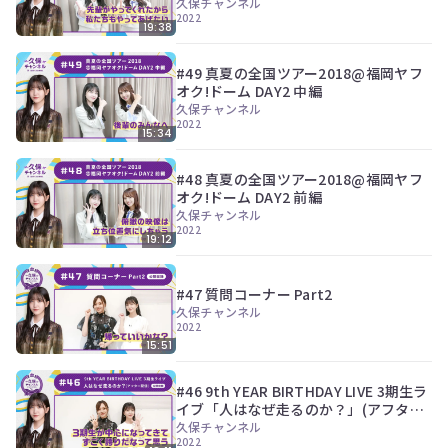
久保チャンネル
2022
19:38
#49 真夏の全国ツアー2018@福岡ヤフ
オク!ドーム DAY2 中編
久保チャンネル
2022
15:34
#48 真夏の全国ツアー2018@福岡ヤフ
オク!ドーム DAY2 前編
久保チャンネル
2022
19:12
#47 質問コーナー Part2
久保チャンネル
2022
15:51
#46 9th YEAR BIRTHDAY LIVE 3期生ラ
イブ「人はなぜ走るのか？」(アフター
配信)
久保チャンネル
2022