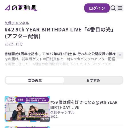
ログイン
久保チャンネル
#42 9th YEAR BIRTHDAY LIVE「4番目の光」
の
(アフター配信)
ぎ
2022
19分
動
画
番組開始1周年を記念して2022年6月4日(土)に行われた公開収録の模様
をお届け。前半戦ゲストの田村真佑と一緒に9thバスラのアフター配信
有
を視聴しました。4期生の劇的勝利で幕を下ろしたイントロクイズです
料
が、その舞台裏では様々な想いが交錯。今だから話せるエピソードが盛
会
り沢山です！

員
次の再生
おすすめ
出演者【久保史緒里、田村真佑】
限
定
#59 僕は僕を好きになる@9th YEAR
こ
BIRTHDAY LIVE
の
久保チャンネル
コ
2022
ン
21:22
テ