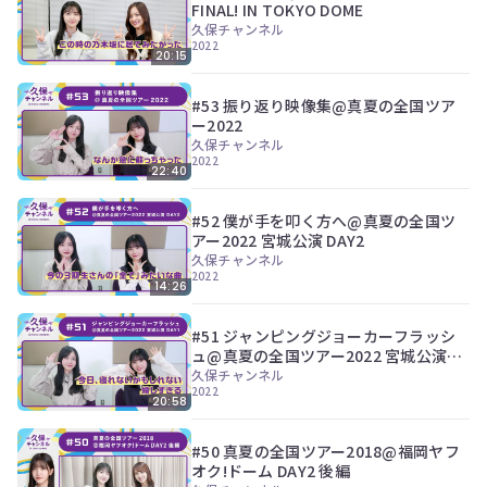
ツ
FINAL! IN TOKYO DOME
今
で
久保チャンネル
す
2022
す。
ぐ
20:15
会
員
#53 振り返り映像集@真夏の全国ツア
登
ー2022
録
久保チャンネル
す
2022
22:40
る
#52 僕が手を叩く方へ@真夏の全国ツ
アー2022 宮城公演 DAY2
久保チャンネル
2022
14:26
#51 ジャンピングジョーカーフラッシ
ュ@真夏の全国ツアー2022 宮城公演
DAY1
久保チャンネル
2022
20:58
#50 真夏の全国ツアー2018@福岡ヤフ
オク!ドーム DAY2 後編