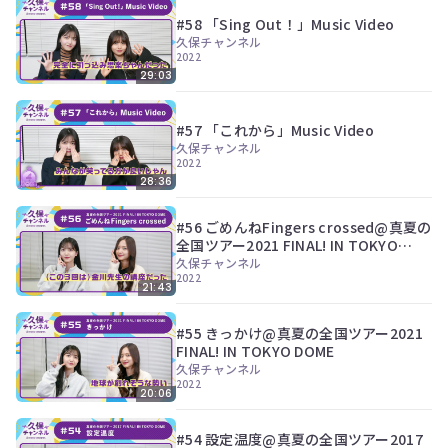
ン
#58 「Sing Out！」Music Video
ツ
は、
久保チャンネル
2022
の
ぎ
29:03
動
画
#57 「これから」Music Video
有
久保チャンネル
料
2022
会
28:36
員
の
み
#56 ごめんねFingers crossed@真夏の
が
全国ツアー2021 FINAL! IN TOKYO
閲
DOME
久保チャンネル
覧
2022
21:43
で
き
る
#55 きっかけ@真夏の全国ツアー2021
限
FINAL! IN TOKYO DOME
定
久保チャンネル
コ
2022
20:06
ン
テ
ン
#54 設定温度@真夏の全国ツアー2017