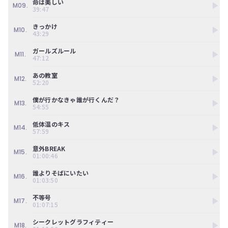
命は美しい
ツ
今
M09.
39:47
で
す
す。
ぐ
きっかけ
M10.
会
43:29
員
ガールズルール
登
M11.
47:12
録
す
あの教室
M12.
る
52:20
僕が行かなきゃ誰が行くんだ？
M13.
54:55
低体温のキス
M14.
57:59
意外BREAK
M15.
01:00:46
誰よりそばにいたい
M16.
01:03:50
不等号
M17.
01:07:15
シークレットグラフィティー
M18.