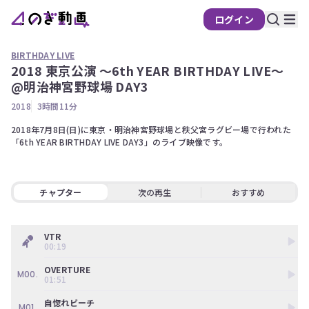
ログイン
BIRTHDAY LIVE
2018 東京公演 〜6th YEAR BIRTHDAY LIVE〜
の
@明治神宮野球場 DAY3
ぎ
2018
3時間11分
動
画
2018年7月8日(日)に東京・明治神宮野球場と秩父宮ラグビー場で行われた
「6th YEAR BIRTHDAY LIVE DAY3」のライブ映像です。
有
料
会
チャプター
次の再生
おすすめ
員
限
定
VTR
00:19
こ
の
OVERTURE
M00.
コ
01:51
ン
テ
自惚れビーチ
M01.