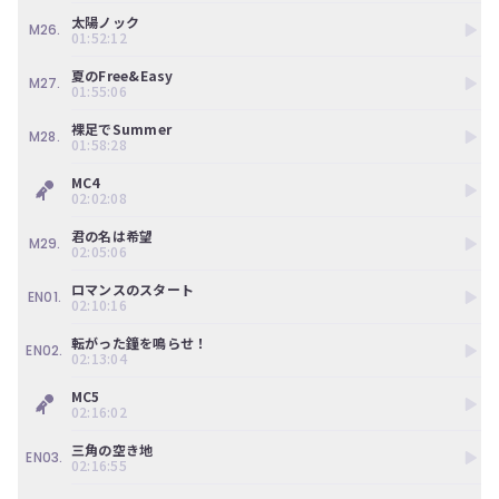
太陽ノック
M26.
01:52:12
夏のFree&Easy
M27.
01:55:06
裸足でSummer
M28.
01:58:28
MC4
02:02:08
君の名は希望
M29.
02:05:06
ロマンスのスタート
EN01.
02:10:16
転がった鐘を鳴らせ！
EN02.
02:13:04
MC5
02:16:02
三角の空き地
EN03.
02:16:55