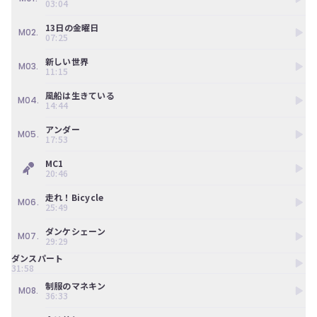
03:04
ン
ツ
13日の金曜日
は、
M02.
07:25
の
ぎ
新しい世界
M03.
動
11:15
画
有
風船は生きている
M04.
14:44
料
会
アンダー
員
M05.
17:53
の
み
MC1
が
20:46
閲
覧
走れ！Bicycle
M06.
25:49
で
き
ダンケシェーン
る
M07.
29:29
限
定
ダンスパート
31:58
コ
ン
制服のマネキン
M08.
36:33
テ
ン