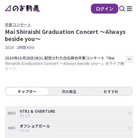
ログイン
卒業コンサート
Mai Shiraishi Graduation Concert 〜Always
の
beside you〜
ぎ
2020
2時間43分
動
画
2020年10月28日(水)に配信された白石麻衣卒業コンサート「Mai 
Shiraishi Graduation Concert 〜Always beside you〜」のライブ映
有
像です。 

料
会
【出演】 白石麻衣  秋元真夏、生田絵梨花、伊藤純奈、伊藤理々杏 岩
本蓮加、梅澤美波、遠藤さくら、大園桃子 賀喜遥香、掛橋沙耶香、金
員
川紗耶、北川悠理 北野日奈子、久保史緒里、黒見明香、齋藤飛鳥 阪口
チャプター
次の再生
おすすめ
限
珠美、佐藤楓、佐藤璃果、柴田柚菜 新内眞衣、鈴木絢音、清宮レイ、
定
高山一実 田村真佑、筒井あやめ、寺田蘭世、中村麗乃 早川聖来、林瑠
奈、樋口日奈、星野みなみ 堀未央奈、松尾美佑、松村沙友理、向井葉
VTR1 & OVERTURE
こ
月 矢久保美緒、山崎怜奈、山下美月、弓木奈於 吉田綾乃クリスティ
M00.
00:14
の
ー、与田祐希、渡辺みり愛 和田まあや  

コ
オフショアガール
M01.
ン
※権利の都合上、一部演目をお見せすることが出来ない場合がございま
03:56
テ
す。ご了承ください。