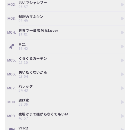
ン
おいでシャンプー
M02.
06:37
ツ
は、
制服のマネキン
の
M03.
09:49
ぎ
動
世界で一番 孤独なLover
M04.
画
13:51
有
料
MC1
16:42
会
員
ぐるぐるカーテン
の
M05.
25:10
み
が
失いたくないから
M06.
閲
28:04
覧
で
バレッタ
M07.
34:43
き
る
逃げ水
限
M08.
38:36
定
コ
夜明けまで強がらなくてもいい
M09.
ン
43:57
テ
ン
VTR2