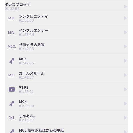
ダンスブロック
01:32:55
シンクロニシティ
M18.
01:35:53
インフルエンサー
M19.
01:39:04
サヨナラの意味
M20.
01:42:03
MC3
01:47:05
ガールズルール
M21.
01:48:37
VTR3
01:55:21
MC4
02:00:00
じゃあね。
EN1.
02:10:37
MC5 松村沙友理からの手紙