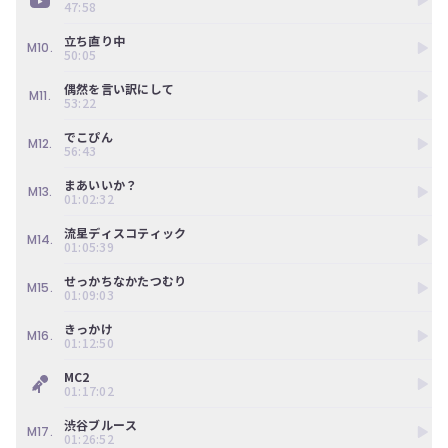
47:58
ツ
今
で
す
立ち直り中
す。
ぐ
M10.
50:05
会
員
偶然を言い訳にして
M11.
53:22
登
録
でこぴん
す
M12.
56:43
る
まあいいか？
M13.
01:02:32
流星ディスコティック
M14.
01:05:39
せっかちなかたつむり
M15.
01:09:03
きっかけ
M16.
01:12:50
MC2
01:17:02
渋谷ブルース
M17.
01:26:52