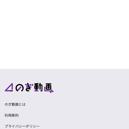
ツ
今
で
す
す。
ぐ
会
員
登
録
す
る
のぎ動画とは
利用規約
プライバシーポリシー