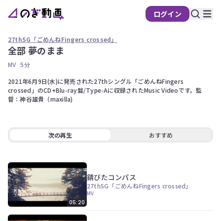
ログイン
27thSG「ごめんねFingers crossed」
全部 夢のまま
の
MV
5分
ぎ
動
2021年6月9日(水)に発売された27thシングル「ごめんねFingers 
crossed」のCD+Blu-ray盤/Type-Aに収録されたMusic Videoです。監
画
督：神谷雄貴（maxilla)
有
料
会
次の再生
おすすめ
員
限
定
錆びたコンパス
こ
27thSG「ごめんねFingers crossed」
の
MV
コ
05:20
ン
テ