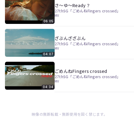
ン
さ～ゆ～Ready？
ツ
27thSG「ごめんねFingers crossed」
は、
MV
の
06:05
ぎ
動
画
ざぶんざざぶん
有
27thSG「ごめんねFingers crossed」
料
MV
会
04:07
員
の
み
ごめんねFingers crossed
が
27thSG「ごめんねFingers crossed」
閲
MV
覧
04:34
で
き
る
限
定
映像の無断転載・無断使用を固く禁じます。
コ
ン
テ
ン