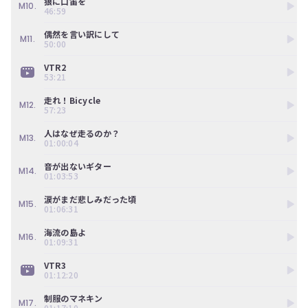
狼に口笛を
ツ
今
M10.
46:59
で
す
す。
ぐ
偶然を言い訳にして
M11.
50:00
会
員
VTR2
登
53:21
録
す
走れ！Bicycle
M12.
57:23
る
人はなぜ走るのか？
M13.
01:00:04
音が出ないギター
M14.
01:03:53
涙がまだ悲しみだった頃
M15.
01:06:31
海流の島よ
M16.
01:09:31
VTR3
01:12:20
制服のマネキン
M17.
01:17:10