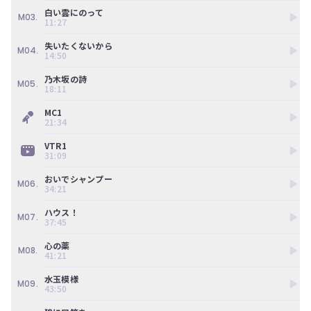
ン
柴田柚菜、清宮レイ、田村真佑、筒井あやめ、早川聖来、矢久保美緒

白い雲にのって
ツ
M03.
11:27
は、
西野七瀬
の
失いたくないから
M04.
ぎ
14:50
動
画
乃木坂の詩
M05.
18:11
有
料
MC1
会
21:34
員
の
VTR1
み
31:09
が
閲
おいでシャンプー
M06.
34:21
覧
で
ハウス！
き
M07.
37:45
る
限
心の薬
M08.
定
41:21
コ
ン
水玉模様
M09.
43:50
テ
ン