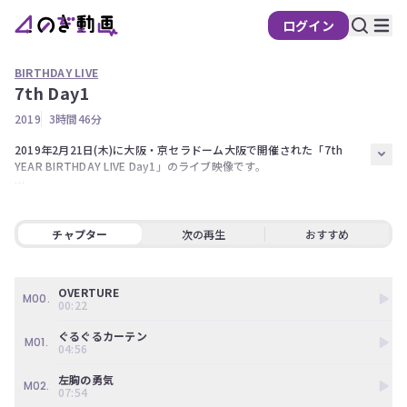
ログイン
BIRTHDAY LIVE
7th Day1
の
2019
3時間46分
ぎ
動
2019年2月21日(木)に大阪・京セラドーム大阪で開催された「7th 
YEAR BIRTHDAY LIVE Day1」のライブ映像です。

画
有
※権利の都合上、一部演目をお見せすることが出来ない場合がございま
料
す。ご了承ください。

会
チャプター
次の再生
おすすめ
【出演】

員
 秋元真夏、伊藤かりん、伊藤純奈、伊藤理々杏、井上小百合

限
岩本蓮加、梅澤美波、衛藤美彩、大園桃子、北野日奈子

OVERTURE
定
久保史緒里、齋藤飛鳥、斉藤優里、阪口珠美、桜井玲香

M00.
00:22
佐々木琴子、佐藤楓、白石麻衣、新内眞衣、鈴木絢音

こ
高山一実、寺田蘭世、中田花奈、中村麗乃、樋口日奈

ぐるぐるカーテン
M01.
の
星野みなみ、堀未央奈、松村沙友理、向井葉月、山崎怜奈

04:56
コ
山下美月、吉田綾乃クリスティー、与田祐希、渡辺みり愛、和田まあや

ン
左胸の勇気
M02.
07:54
テ
遠藤さくら、賀喜遥香、掛橋沙耶香、金川紗耶、北川悠理
