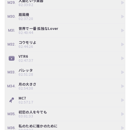
人間という楽器
M29.
02:33:02
扇風機
M30.
02:37:20
世界で一番 孤独なLover
M31.
02:40:44
コウモリよ
M32.
02:44:26
VTR6
02:47:37
バレッタ
M33.
02:51:28
月の大きさ
M34.
02:54:30
MC7
02:57:17
初恋の人を今でも
M35.
03:01:33
私のために誰かのために
M36.
03:04:22