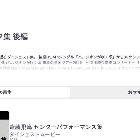
集 後編
るダイジェスト集。 後編は14thシングル「ハルジオンが咲く頃」から30thシ
thハルジオンが咲く頃 真夏の全国ツアー2016　～深川麻衣卒業コンサート～  15th裸足
ラの意味 Mai Shiraishi Graduation Concert 〜Always beside you〜  
18th逃げ水 真夏の全国ツアー2018@ひとめぼれスタジアム宮城 DAY2  19thいつ
20thシンクロニシティ 真夏の全国ツアー2018 〜6th YEAR BIRTHDAY LIVE〜 D
2  22nd帰り道は遠回りしたくなる 若月佑美 卒業セレモニー  23rdSing Out！ 
で強がらなくてもいい 4期生ライブ2020  25thしあわせの保護色 Mai Shiraishi G
の再生
おす
僕は僕を好きになる NOGIZAKA46 10th Anniversary 乃木坂46時間TV スペシャルラ
6 10th Anniversary 乃木坂46時間TV スペシャルライブ&エンディング  28th君に叱ら
46 10th Anniversary 乃木坂46時間TV スペシャルライブ&エンディング  30th
齋藤飛鳥 センターパフォーマンス集
ダイジェストムービー
2023