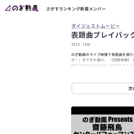
さがす
ランキング
新着
メンバー
ダイジェストムービー
表題曲プレイバック
2023
15分
のぎ動画のライブ映像で表題曲を振り返
ぜ！」までをお届け。  【収録映像】 14
BIRTHDAY LIVE DAY2  16thサヨナ
2019 Final ＠明治神宮野球場  
ー2018@福岡ヤフオク!ドーム DAY2  
夏の全国ツアー2019@ナゴヤドーム DAY
売記念ライブ ～選抜ライブ～  24th夜明けま
次
Always beside you〜  26th
Fingers crossed NOGIZAKA4
29thActually... NOGIZAKA
ー2022 振り返り映像集