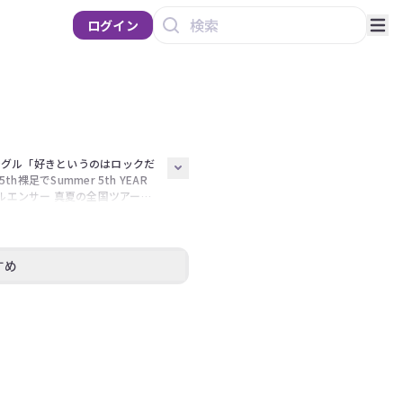
ログイン
ングル「好きというのはロックだ
でSummer 5th YEAR 
17thインフルエンサー 真夏の全国ツアー
かできるから今日できる 真夏の全国ツア
AY1  21stジコチューで行こう！ 真
23rdシングル「Sing Out！」発
raduation Concert 〜
すめ
イブ&エンディング  27thごめんね
れた 第1回 5期生お見立て会  
好きというのはロックだぜ！ 真夏の全国ツア