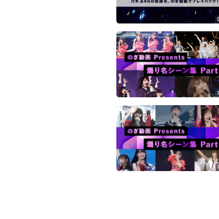
の
ぎ
動
画
有
料
会
員
限
定
こ
の
コ
ン
テ
ン
ツ
は、
の