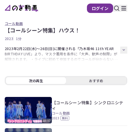
ログイン
コール動画
【コールシーン特集】ハウス！
2023
1分
2023年2月22日(水)〜26日(日)に開催される「乃木坂46 11th YEAR 
BIRTHDAY LIVE」より、マスク着用を条件に「大声、歓声の制限」が
解除されます。 ・ライブに初めて参加するのでコールが分からない ・
久々のライブでコールを忘れてしまった といったファンの方に向け、
のぎ動画で配信中のライブ映像からコールシーンを抜粋して無料公開。 
ご来場される方も、配信でご鑑賞される方も、乃木坂46の誕生日を一
play_arrow
volume_up
fullscreen
more_vert
0:00 / 1:44
緒に盛り上げましょう！ 本動画は11th YEAR BIRTHDAY LIVEのセット
次の再生
おすすめ
リストとは関係はございません。披露されない場合もございます。ご了
承ください。
【コールシーン特集】シンクロニシテ
ィ
コール動画
2023
無料
01:17