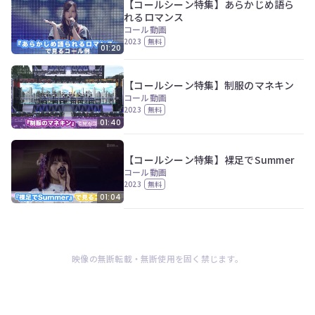
【コールシーン特集】あらかじめ語ら
れるロマンス
コール動画
2023
無料
01:20
【コールシーン特集】制服のマネキン
コール動画
2023
無料
01:40
【コールシーン特集】裸足でSummer
コール動画
2023
無料
01:04
映像の無断転載・無断使用を固く禁じます。