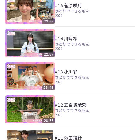
ン
#15 菅原咲月
ツ
ひとりでできるもん
は、
2023
の
23:27
ぎ
動
画
#14 川﨑桜
有
ひとりでできるもん
料
2023
会
22:57
員
の
み
#13 小川彩
が
ひとりでできるもん
閲
2023
覧
25:46
で
き
る
#12 五百城茉央
限
ひとりでできるもん
定
2023
コ
28:38
ン
テ
ン
#11 池田瑛紗