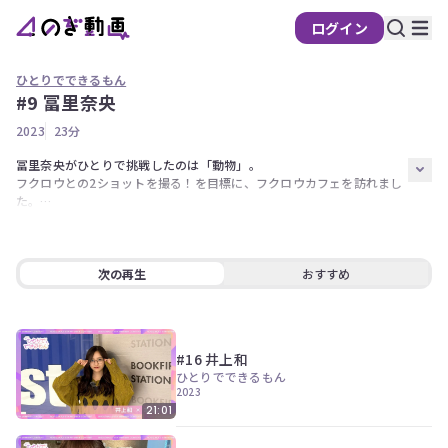
ログイン
ひとりでできるもん
#9 冨里奈央
の
2023
23分
ぎ
動
冨里奈央がひとりで挑戦したのは「動物」。

フクロウとの2ショットを撮る！を目標に、フクロウカフェを訪れまし
画
た。

有
カフェにはフクロウ以外の様々な動物たちもいたのですが、その中には
料
バラエティ的に避けて通れない○○も！？

会
目標は達成できたのか、そして○○との触れ合いの行方や如何に！

次の再生
おすすめ
員
限
出演【冨里奈央】
定
#16 井上和
こ
ひとりでできるもん
の
2023
コ
21:01
ン
テ