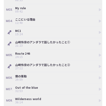
ン
ツ
My rule
は、
M03.
09:42
の
ぎ
ここにいる理由
M04.
動
12:40
画
MC1
有
15:24
料
会
山崎怜奈のアンダラで話したかったこと①
員
21:23
の
み
Route 246
M05.
が
24:15
閲
山崎怜奈のアンダラで話したかったこと②
覧
27:12
で
き
僕の衝動
る
M06.
29:59
限
定
Out of the blue
M07.
コ
32:53
ン
Wilderness world
テ
M08.
36:14
ン