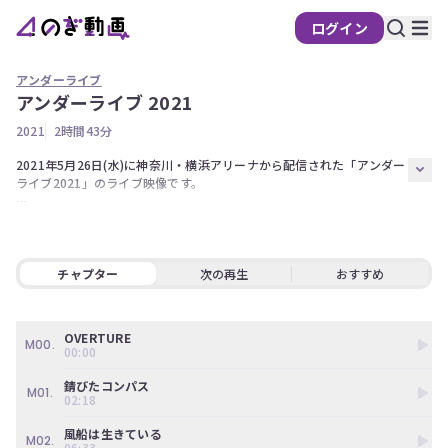
ログイン
アンダーライブ
アンダーライブ 2021
の
2021
2時間43分
ぎ
動
2021年5月26日(水)に神奈川・横浜アリーナから配信された「アンダー
ライブ2021」のライブ映像です。

画
有
【出演】 

料
伊藤純奈、伊藤理々杏、北野日奈子、阪口珠美、佐藤楓、鈴木絢音、寺
田蘭世、中村麗乃、向井葉月、山崎怜奈、吉田綾乃クリスティー、渡辺
会
みり愛、和田まあや

チャプター
次の再生
おすすめ
員
限
定
※権利の都合上、一部演目をお見せすることが出来ない場合がございま
OVERTURE
す。ご了承ください。
M00.
00:00
こ
の
錆びたコンパス
M01.
コ
02:18
ン
風船は生きている
テ
M02.
06:33