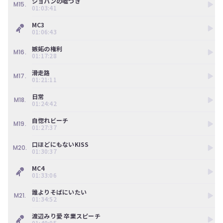
ショパンの嘘つき
M15.
01:03:41
MC3
01:06:43
嫉妬の権利
M16.
01:17:28
滑走路
M17.
01:21:11
日常
M18.
01:24:42
自惚れビーチ
M19.
01:27:37
口ほどにもないKISS
M20.
01:30:37
MC4
01:33:06
誰よりそばにいたい
M21.
01:34:52
渡辺みり愛 卒業スピーチ
01:40:05