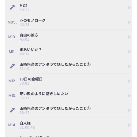
ツ
今
MC2
で
す
39:22
す。
ぐ
会
心のモノローグ
M09.
42:23
員
登
自由の彼方
M10.
録
45:01
す
る
まあいいか？
M11.
48:34
山崎怜奈のアンダラで話したかったこと③
51:10
13日の金曜日
M12.
53:01
硬い殻のように抱きしめたい
M13.
55:37
山崎怜奈のアンダラで話したかったこと④
58:47
白米様
M14.
01:00:48