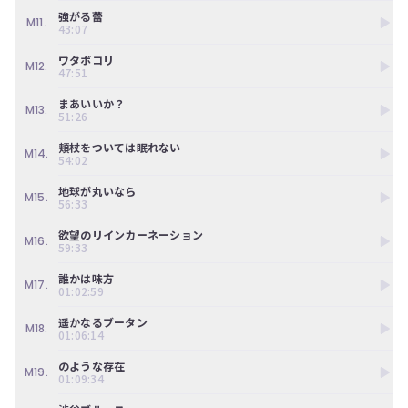
ツ
今
強がる蕾
で
M11.
す
43:07
す。
ぐ
会
ワタボコリ
M12.
47:51
員
登
まあいいか？
M13.
録
51:26
す
る
頬杖をついては眠れない
M14.
54:02
地球が丸いなら
M15.
56:33
欲望のリインカーネーション
M16.
59:33
誰かは味方
M17.
01:02:59
遥かなるブータン
M18.
01:06:14
のような存在
M19.
01:09:34