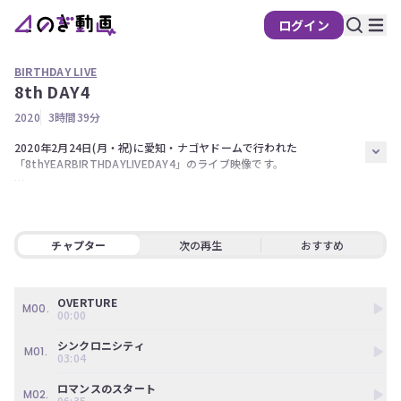
ログイン
BIRTHDAY LIVE
8th DAY4
の
2020
3時間39分
ぎ
動
2020年2月24日(月・祝)に愛知・ナゴヤドームで行われた
「8thYEARBIRTHDAYLIVEDAY4」のライブ映像です。

画
有
【出演】

料
秋元真夏、伊藤純奈、伊藤理々杏、岩本蓮加、梅澤美波、遠藤さくら、
大園桃子、賀喜遥香、掛橋沙耶香、金川紗耶、北川悠理、北野日奈子、
会
久保史緒里、齋藤飛鳥、阪口珠美、佐藤楓、柴田柚菜、白石麻衣、新内
チャプター
次の再生
おすすめ
員
眞衣、鈴木絢音、清宮レイ、高山一実、田村真佑、筒井あやめ、寺田蘭
限
世、中田花奈、中村麗乃、早川聖来、樋口日奈、星野みなみ、堀未央
定
奈、松村沙友理、向井葉月、矢久保美緒、山崎怜奈、山下美月、吉田綾
OVERTURE
乃クリスティー、与田祐希、渡辺みり愛、和田まあや  黒見明香、佐藤
M00.
00:00
こ
璃果、林瑠奈、松尾美佑、弓木奈於

の
シンクロニシティ
M01.
コ
※権利の都合上、一部演目をお見せすることが出来ない場合がございま
03:04
ン
す。ご了承ください。
ロマンスのスタート
テ
M02.
06:35