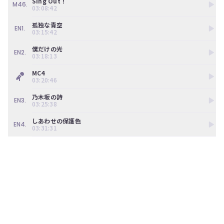
Sing Out！
M46.
03:08:42
孤独な青空
EN1.
03:15:42
僕だけの光
EN2.
03:18:13
MC4
03:20:46
乃木坂の詩
EN3.
03:25:38
しあわせの保護色
EN4.
03:31:31