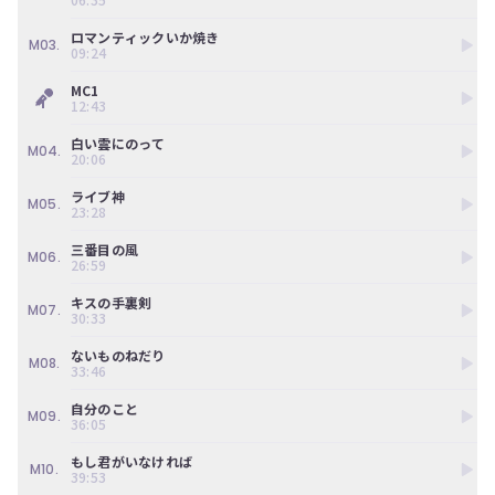
ン
ツ
ロマンティックいか焼き
は、
M03.
09:24
の
ぎ
MC1
動
12:43
画
白い雲にのって
有
M04.
20:06
料
会
ライブ神
員
M05.
23:28
の
み
三番目の風
M06.
が
26:59
閲
キスの手裏剣
覧
M07.
30:33
で
き
ないものねだり
る
M08.
33:46
限
定
自分のこと
M09.
コ
36:05
ン
もし君がいなければ
テ
M10.
39:53
ン