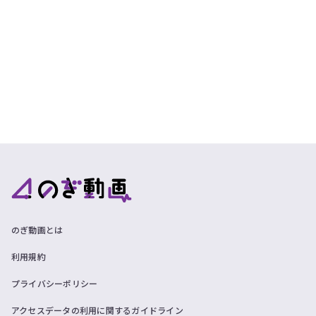
ツ
今
で
す
す。
ぐ
会
員
登
録
す
る
のぎ動画とは
利用規約
プライバシーポリシー
アクセスデータの利用に関するガイドライン