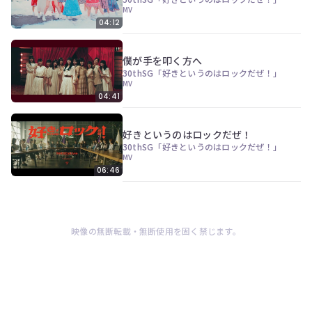
ン
MV
ツ
04:12
は、
の
ぎ
僕が手を叩く方へ
動
30thSG「好きというのはロックだぜ！」
画
MV
有
04:41
料
会
員
好きというのはロックだぜ！
の
30thSG「好きというのはロックだぜ！」
み
MV
が
06:46
閲
覧
で
き
る
映像の無断転載・無断使用を固く禁じます。
限
定
コ
ン
テ
ン