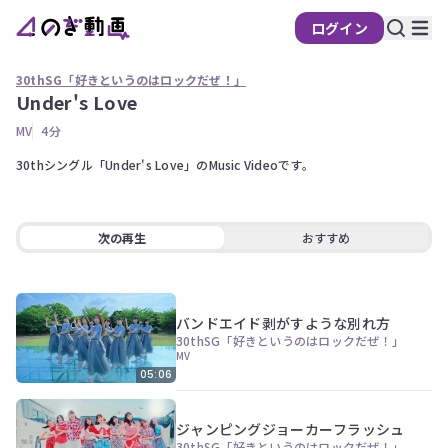
ログイン
30thSG「好きというのはロックだぜ！」
Under's Love
の
MV
4分
ぎ
動
30thシングル「Under's Love」のMusic Videoです。
画
有
料
次の再生
おすすめ
会
員
限
バンドエイド剥がすような別れ方
定
30thSG「好きというのはロックだぜ！」
MV
こ
05:06
の
コ
ン
ジャンピングジョーカーフラッシュ
テ
30thSG「好きというのはロックだぜ！」