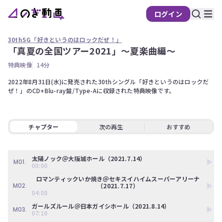
ログイン
30thSG「好きというのはロックだぜ！」
「真夏の全国ツアー2021」～夏楽曲編～
の
特典映像
14分
ぎ
動
2022年8月31日(水)に発売された30thシングル「好きというのはロックだ
ぜ！」のCD+Blu-ray盤/Type-Aに収録された特典映像です。
画
有
料
会
チャプター
次の再生
おすすめ
員
限
太陽ノック＠大阪城ホール（2021.7.14）
定
M01.
00:00
ロマンティックいか焼き＠セキスイハイムスーパーアリーナ
こ
（2021.7.17）
M02.
の
04:08
コ
ガールズルール＠日本ガイシホール（2021.8.14）
ン
M03.
07:10
テ