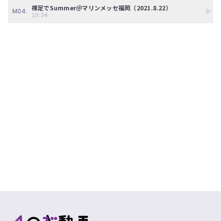
ン
裸足でSummer＠マリンメッセ福岡（2021.8.22）
ツ
M04.
10:34
は、
の
ぎ
動
画
有
料
会
員
の
み
が
閲
覧
で
き
る
限
定
コ
ン
テ
ン