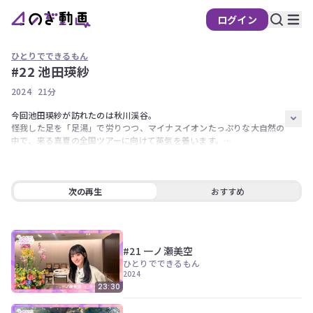
ログイン
ひとりでできるもん
#22 池田瑛紗
の
2024
21分
ぎ
動
今回池田瑛紗が訪れたのは秋川渓谷。

怪我した足を「足湯」で労りつつ、マイナスイオンたっぷりな大自然の
画
中で、来る真夏の全国ツアーに向けて英気を養います。

有
料
さらに足湯の温度当てに挑戦！見事成功してご褒美GETとなるか？

会
出演者【池田瑛紗】
次の再生
おすすめ
員
限
定
#21 一ノ瀬美空
こ
ひとりでできるもん
の
2024
コ
23:30
ン
テ