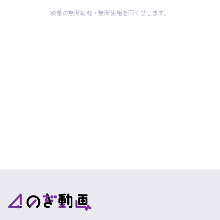
ツ
今
で
映像の無断転載・無断使用を固く禁じます。
す
す。
ぐ
会
員
登
録
す
る