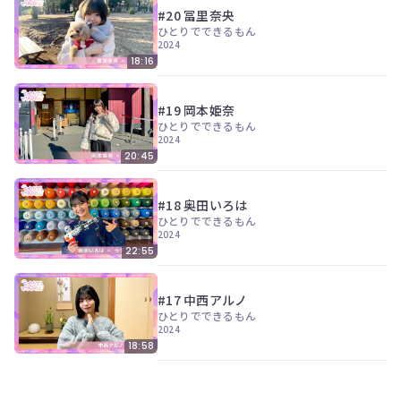
ン
#20 冨里奈央
ツ
ひとりでできるもん
は、
2024
の
18:16
ぎ
動
画
#19 岡本姫奈
有
ひとりでできるもん
料
2024
会
20:45
員
の
み
#18 奥田いろは
が
ひとりでできるもん
閲
2024
覧
22:55
で
き
る
#17 中西アルノ
限
ひとりでできるもん
定
2024
コ
18:58
ン
テ
ン