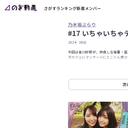
さがす
ランキング
新着
メンバー
乃木坂ぶらり
#17 いちゃいち
2024
38分
今回は金川紗耶が、仲良しな後輩・冨
犬カフェにマッサージにとことん癒さ
仲良すぎるがゆえに嫉妬まで飛び出す!?
本当のカップルのような2人の空気感を
出演者【金川紗耶、冨里奈央】
次