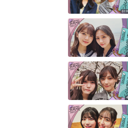
の
ぎ
01:
動
画
有
料
会
員
限
定
こ
の
コ
ン
4
テ
ン
ツ
は、
の