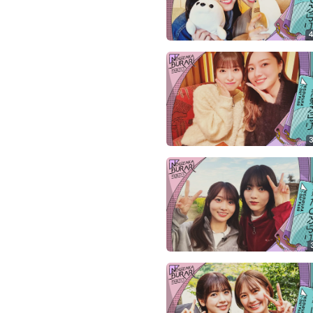
ツ
今
で
す
4
す。
ぐ
会
員
登
録
す
る