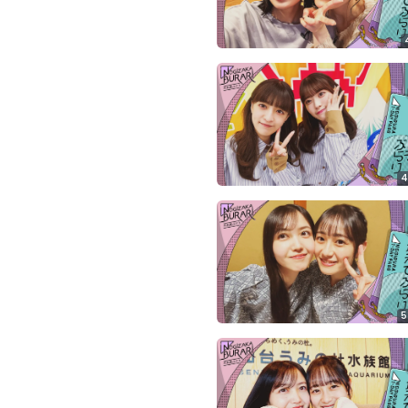
ぎ
動
画
有
料
会
員
の
み
4
が
閲
覧
で
き
る
限
5
定
コ
ン
テ
ン