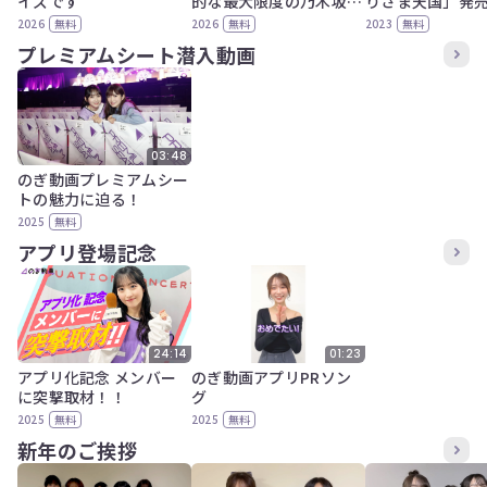
イズです
的な最大限度の乃木坂46
りさま天国」発
を営む。#2 “気づいたら
CD開封動画
2026
無料
2026
無料
2023
無料
片想い” Music Video
プレミアムシート潜入動画
03:48
のぎ動画プレミアムシー
トの魅力に迫る！
2025
無料
アプリ登場記念
01:23
24:14
のぎ動画アプリPRソン
アプリ化記念 メンバー
グ
に突撃取材！！
2025
無料
2025
無料
新年のご挨拶