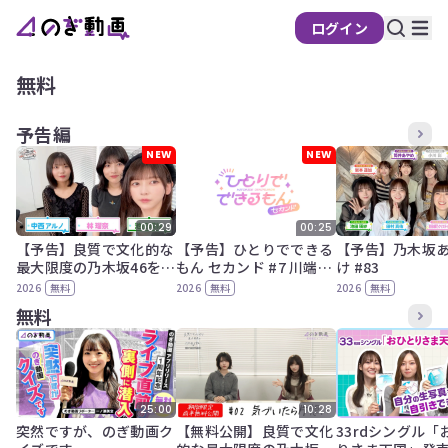
ログイン
無料
予告編
NEW
NEW
00:29
00:25
【予告】良質で文化的な
【予告】ひとりでできる
【予告】乃木坂
最大限度の乃木坂46を営
もん セカンド #7 川端晃
け #83
む。#11
菜
2026
無料
2026
無料
2026
無料
無料
25:00
10:28
突然ですが、のぎ動画ク
【無料公開】良質で文化
33rdシングル「