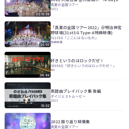
真夏の全国ツアー
2022
02:10:39
「真夏の全国ツアー2022」＠明治神宮
野球場(31stSG Type-A特典映像)
31stSG「ここにはないもの」
特典映像
20:00
好きというのはロックだぜ！
30thSG「好きというのはロックだぜ！」
MV
06:46
表題曲プレイバック集 後編
ダイジェストムービー
2023
15:02
2022 振り返り映像集
真夏の全国ツアー