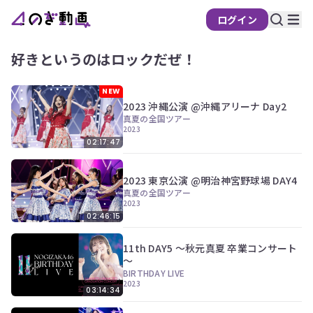
ログイン
好きというのはロックだぜ！
NEW
2023 沖縄公演 @沖縄アリーナ Day2
真夏の全国ツアー
2023
02:17:47
2023 東京公演 @明治神宮野球場 DAY4
真夏の全国ツアー
2023
02:46:15
11th DAY5 ～秋元真夏 卒業コンサート
～
BIRTHDAY LIVE
2023
03:14:34