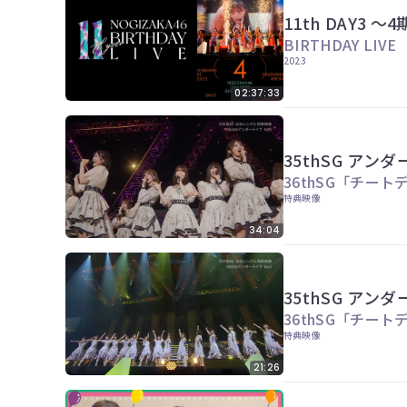
11th DAY3 
BIRTHDAY LIVE
2023
02:37:33
35thSG アンダ
36thSG「チート
特典映像
34:04
35thSG アンダー
36thSG「チート
特典映像
21:26