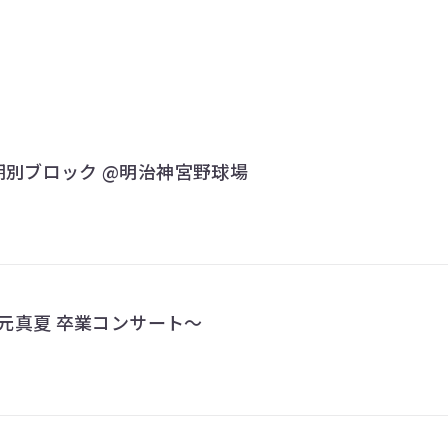
演 期別ブロック @明治神宮野球場
 ～秋元真夏 卒業コンサート～