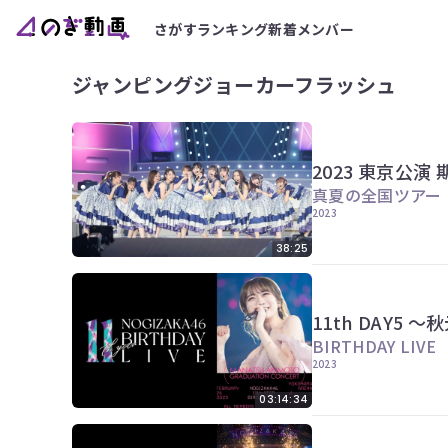
さがす
ランキング
新着
メンバー
ジャンピングジョーカーフラッシュ
2023 東京公
真夏の全国ツアー
2023
38:25
11th DAY5
BIRTHDAY LIVE
2023
03:14:34