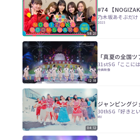
#74 【NOGIZA
乃木坂あそぶだけ
2025
58:21
「真夏の全国ツアー
31stSG「ここ
特典映像
12:18
ジャンピングジ
30thSG「好き
MV
04:12