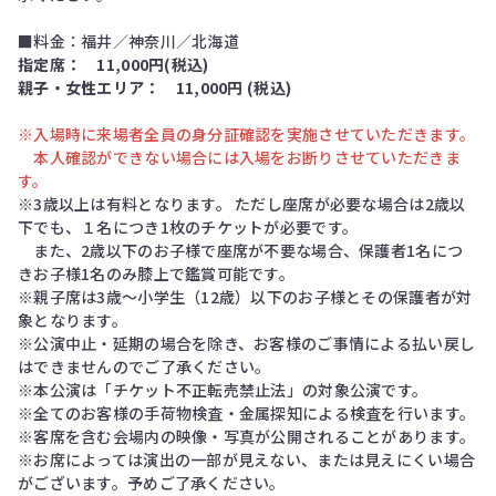
■料金：福井／神奈川／北海道
指定席： 11,000円(税込)
親子・女性エリア： 11,000円 (税込)
※入場時に来場者全員の身分証確認を実施させていただきます。
本人確認ができない場合には入場をお断りさせていただきま
す。
※3歳以上は有料となります。 ただし座席が必要な場合は2歳以
下でも、１名につき1枚のチケットが必要です。
また、2歳以下のお子様で座席が不要な場合、保護者1名につ
きお子様1名のみ膝上で鑑賞可能です。
※親子席は3歳～小学生（12歳）以下のお子様とその保護者が対
象となります。
※公演中止・延期の場合を除き、お客様のご事情による払い戻し
はできませんのでご了承ください。
※本公演は「チケット不正転売禁止法」の対象公演です。
※全てのお客様の手荷物検査・金属探知による検査を行います。
※客席を含む会場内の映像・写真が公開されることがあります。
※お席によっては演出の⼀部が⾒えない、または⾒えにくい場合
がございます。予めご了承ください。