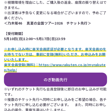
※視聴環境を理由にした、ご購入後の返金、座席の振り替えはで
きません。
※出演者は予告なく変更になる場合がございますので、予めご了
承ください。
＜乃木坂46 真夏の全国ツアー2026 チケット先行＞
【受付期間】
5⽉10⽇(⽇)12:00〜5⽉17⽇(⽇)23:59
※お申し込み時に楽天会員認証が必要となります。楽天会員IDを
お持ちでない方は、事前に登録(無料)いただき、お申込みをお願
いいたします。
楽天会員登録(無料)：
https://www.rakuten.co.jp/myrakute
n/help/
のぎ動画先行
※いずれのチケット先行も会員登録後に即日のお申し込みが可能
です。
※複数のチケット先行へ同時にお申し込みをご希望の場合、各チ
ケット先行に申し込む必要がございます。 また、同時にお申し
込みの場合、重複当選はいたしません。