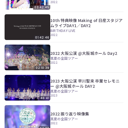
2022
03:42:45
10th 特典映像 Making of 日産スタジア
ムライブDAY1／DAY2
BIRTHDAY LIVE
2022
01:42:46
2022 大阪公演 @大阪城ホール Day2
真夏の全国ツアー
2022
02:10:39
2023 大阪公演 早川聖来 卒業セレモニ
ー @大阪城ホール DAY2
真夏の全国ツアー
2023
46:41
2022 振り返り映像集
真夏の全国ツアー
2022