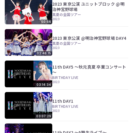
2023 東京公演 ユニットブロック @明
治神宮野球場
真夏の全国ツアー
2023
50:54
2023 東京公演 @明治神宮野球場 DAY4
真夏の全国ツアー
2023
02:46:15
11th DAY5 ～秋元真夏 卒業コンサート
～
BIRTHDAY LIVE
2023
03:14:34
11th DAY1
BIRTHDAY LIVE
2023
03:07:29
11th DAY2 ～5期生ライブ～