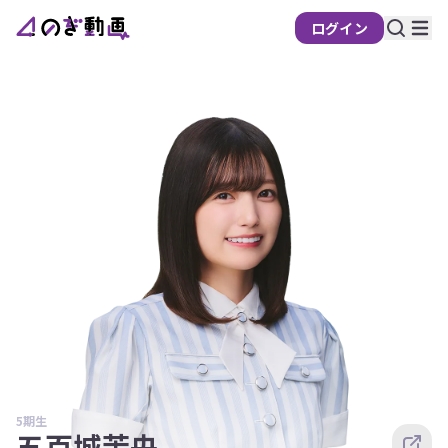
ログイン
5期生
五百城茉央