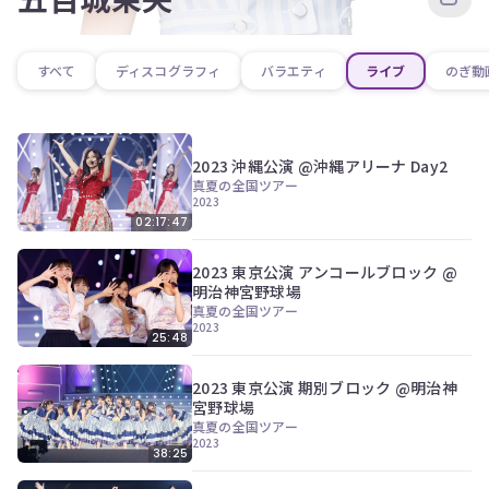
すべて
ディスコグラフィ
バラエティ
ライブ
のぎ動
2023 沖縄公演 @沖縄アリーナ Day2
真夏の全国ツアー
2023
02:17:47
2023 東京公演 アンコールブロック @
明治神宮野球場
真夏の全国ツアー
2023
25:48
2023 東京公演 期別ブロック @明治神
宮野球場
真夏の全国ツアー
2023
38:25