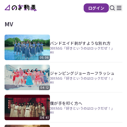
ログイン
MV
バンドエイド剥がすような別れ方
30thSG「好きというのはロックだぜ！」
MV
05:06
ジャンピングジョーカーフラッシュ
30thSG「好きというのはロックだぜ！」
MV
04:12
僕が手を叩く方へ
30thSG「好きというのはロックだぜ！」
MV
04:41