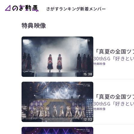
さがす
ランキング
新着
メンバー
特典映像
「真夏の全国ツア
30thSG「好き
特典映像
15:38
「真夏の全国ツア
30thSG「好き
特典映像
12:02